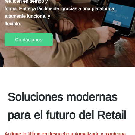
realicen en tiempo y
forma.
E
ntrega fácilmente,
gracias a una plataforma
altamente funcional y
flexible.
Contáctanos
Soluciones modernas
para
el futuro del Retail
Aplique lo último en despacho automatizado y
mantenga